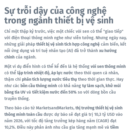
Sự trỗi dậy của công nghệ
trong ngành thiết bị vệ sinh
Chỉ một thập kỷ trước, việc một chiếc vòi sen có thể "giao tiếp"
với điện thoại thông minh nghe như viễn tưởng. Nhưng ngày nay,
những giải pháp
thiết bị vệ sinh tích hợp công nghệ
cảm biến, kết
nối ứng dụng và trí tuệ nhân tạo (AI) đã trở thành
xu hướng
chính
của ngành.
Một ví dụ điển hình có thể kể đến là hệ thống
vòi sen thông minh
có thể
lập trình nhiệt độ, áp lực nước
theo thói quen cá nhân,
thậm chí
phân tích lượng nước tiêu thụ
theo thời gian thực. Hay
như các
bồn cầu thông minh
có khả năng
tự làm sạch, khử mùi
bằng tia UV
và
tiết kiệm nước đến 50%
so với dòng bồn cầu
truyền thống.
Theo báo cáo từ MarketsandMarkets,
thị trường thiết bị vệ sinh
thông minh toàn cầu
được dự báo sẽ đạt giá trị 10,3 tỷ USD vào
năm 2026, với tốc độ tăng trưởng kép hàng năm (CAGR) đạt
10,2%. Điều này phản ánh nhu cầu gia tăng mạnh mẽ và
tiềm