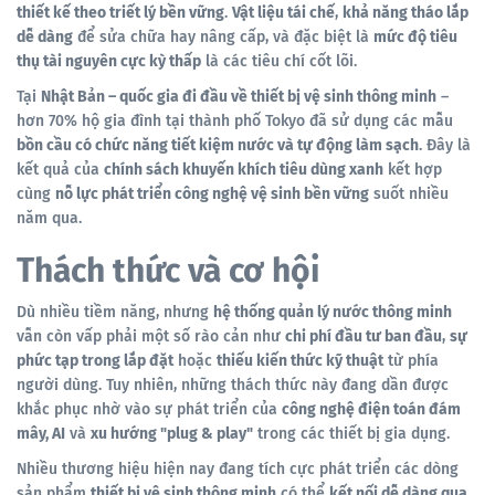
thiết kế theo triết lý bền vững
.
Vật liệu tái chế
,
khả năng tháo lắp
dễ dàng
để sửa chữa hay nâng cấp, và đặc biệt là
mức độ tiêu
thụ tài nguyên cực kỳ thấp
là các tiêu chí cốt lõi.
Tại
Nhật Bản – quốc gia đi đầu về thiết bị vệ sinh thông minh
–
hơn 70% hộ gia đình tại thành phố Tokyo đã sử dụng các mẫu
bồn cầu có chức năng tiết kiệm nước và tự động làm sạch
. Đây là
kết quả của
chính sách khuyến khích tiêu dùng xanh
kết hợp
cùng
nỗ lực phát triển công nghệ vệ sinh bền vững
suốt nhiều
năm qua.
Thách thức và cơ hội
Dù nhiều tiềm năng, nhưng
hệ thống quản lý nước thông minh
vẫn còn vấp phải một số rào cản như
chi phí đầu tư ban đầu
,
sự
phức tạp trong lắp đặt
hoặc
thiếu kiến thức kỹ thuật
từ phía
người dùng. Tuy nhiên, những thách thức này đang dần được
khắc phục nhờ vào sự phát triển của
công nghệ điện toán đám
mây, AI
và
xu hướng "plug & play"
trong các thiết bị gia dụng.
Nhiều thương hiệu hiện nay đang tích cực phát triển các dòng
sản phẩm
thiết bị vệ sinh thông minh
có thể
kết nối dễ dàng qua