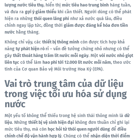
lượng nước tiêu thụ
, hiển thị
mức tiêu hao trung bình
hàng tuần,
và đưa ra
gợi ý giảm thiểu
khi cần thiết. Người dùng có thể phát
hiện ra những
thói quen lãng phí
như xả nước quá lâu, điều
chỉnh ngay lập tức, đồng thời
giảm được đáng kể hóa đơn tiền
nước
hằng tháng.
Không chỉ vậy, các
thiết bị thông minh
còn được tích hợp khả
năng
tự phát hiện rò rỉ
– vấn đề tưởng chừng nhỏ nhưng có thể
gây
thất thoát hàng trăm lít nước mỗi ngày
. Một
vòi nước nhỏ giọt
liên tục
có thể làm
hao phí tới 12.000 lít nước mỗi năm
, theo ước
tính của Cơ quan Bảo vệ Môi trường Hoa Kỳ (EPA).
Vai trò trung tâm của dữ liệu
trong việc tối ưu hóa sử dụng
nước
Một yếu tố không thể thiếu trong hệ sinh thái thông minh là
dữ
liệu
. Những
thiết bị vệ sinh hiện đại
không đơn thuần chỉ ghi lại
mức tiêu thụ, mà còn
học hỏi từ thói quen người dùng
để
điều
chỉnh chế độ vận hành hợp lý
. Chúng có thể
nhận diện thời điểm