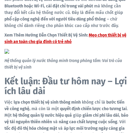
Bluetooth hoặc Wi-Fi
,
cài đặt chỉ trong vài phút
mà không cần
thay đổi kết cấu hệ thống nước cũ. Đây là điểm mấu chốt giúp
phổ cập công nghệ đến với người tiêu dùng phổ thông
– chứ
không chỉ dành riêng cho phân khúc cao cấp như trước đây.
Xem Thêm Hướng Dẫn Chọn Thiết Bị Vệ Sinh:
Mẹo chọn thiết bị vệ
sinh an toàn cho gia đình có trẻ nhỏ
Hệ thống quản lý nước thông minh trong phòng tắm: Vai trò của
thiết bị vệ sinh
Kết luận: Đầu tư hôm nay – Lợi
ích lâu dài
Việc
lựa chọn thiết bị vệ sinh thông minh
không chỉ là
bước tiến
về công nghệ
, mà còn là một
quyết định chiến lược cho tương lai
.
Một
hệ thống quản lý nước hiệu quả
giúp
giảm chi phí lâu dài
,
bảo
vệ tài nguyên thiên nhiên
và
nâng cao chất lượng cuộc sống
. Với
tốc độ đô thị hóa chóng mặt
và
áp lực môi trường ngày càng gia